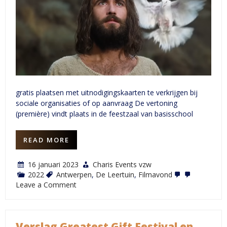
gratis plaatsen met uitnodigingskaarten te verkrijgen bij
sociale organisaties of op aanvraag De vertoning
(première) vindt plaats in de feestzaal van basisschool
READ MORE
16 januari 2023
Charis Events vzw
2022
Antwerpen
,
De Leertuin
,
Filmavond
on
Leave a Comment
Filmavond
11-
02-
2023
Verslag Greatest Gift Festival en
”