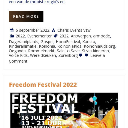
een van de mooiste regio’s en
READ MORE
6 september 2022
Charis Events vzw
2022
,
Evenementen
2022
,
Antwerpen
,
armoede
,
Dageraadplaats
,
Gospel
,
HoopFestival
,
Karista
,
Kinderanimatie
,
Koinonia
,
KoinoniaKids
,
KoinoniaKids.org
,
Oeganda
,
Rommelmarkt
,
Sale to Save
,
Straatkinderen
,
Voice Kids
,
Wereldkeuken
,
Zurenborg
Leave a
on
Comment
HoopFestival
2022
Freedom Festival 2022