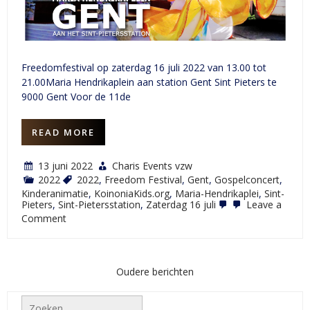
Freedomfestival op zaterdag 16 juli 2022 van 13.00 tot
21.00Maria Hendrikaplein aan station Gent Sint Pieters te
9000 Gent Voor de 11de
READ MORE
13 juni 2022
Charis Events vzw
2022
2022
,
Freedom Festival
,
Gent
,
Gospelconcert
,
Kinderanimatie
,
KoinoniaKids.org
,
Maria-Hendrikaplei
,
Sint-
Pieters
,
Sint-Pietersstation
,
Zaterdag 16 juli
Leave a
on
Comment
Freedom
Festival
2022
Berichtnavigatie
Oudere berichten
Zoeken