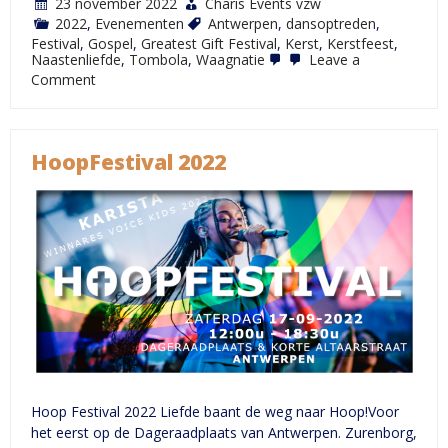
23 november 2022
Charis Events vzw
2022
,
Evenementen
Antwerpen
,
dansoptreden
,
Festival
,
Gospel
,
Greatest Gift Festival
,
Kerst
,
Kerstfeest
,
Naastenliefde
,
Tombola
,
Waagnatie
Leave a
on
Comment
Greatest
Gift
Festival
2022
HoopFestival 2022
Hoop Festival 2022 Liefde baant de weg naar Hoop!Voor
het eerst op de Dageraadplaats van Antwerpen. Zurenborg,