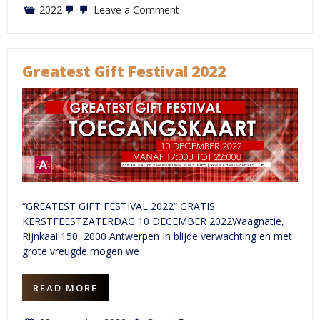
on
2022
Leave a Comment
Fotogallerij
–
Greatest
Gift
Festival
Greatest Gift Festival 2022
2022
“GREATEST GIFT FESTIVAL 2022” GRATIS
KERSTFEESTZATERDAG 10 DECEMBER 2022Waagnatie,
Rijnkaai 150, 2000 Antwerpen In blijde verwachting en met
grote vreugde mogen we
READ MORE