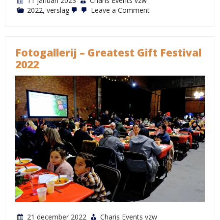
11 januari 2023
Charis Events vzw
on
2022
,
verslag
Leave a Comment
Verslag
Greatest
Gift
Festival
en
Fotogallerij – Greatest Gift Festival
jaaractiviteiten
2022
2022
21 december 2022
Charis Events vzw