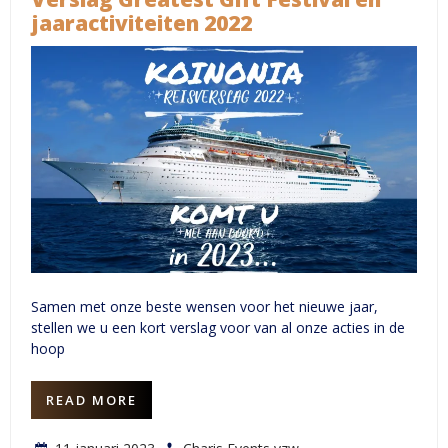
Het
jaaractiviteiten 2022
leven
van
Jezus”
Samen met onze beste wensen voor het nieuwe jaar,
stellen we u een kort verslag voor van al onze acties in de
hoop
READ MORE