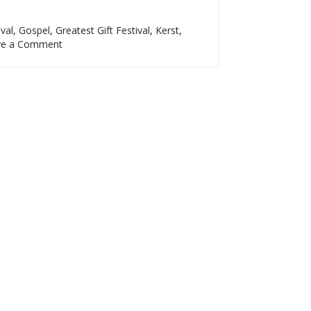
ival
,
Gospel
,
Greatest Gift Festival
,
Kerst
,
on
e a Comment
Greatest
Gift
Festival
2022