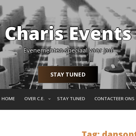
Charis Events
Evenementen speciaal voor jou
STAY TUNED
HOME
OVER C.E.
STAY TUNED
CONTACTEER ONS
Tag:
dansop