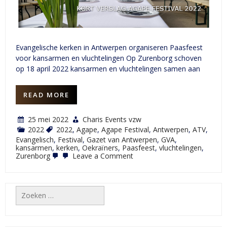
Evangelische kerken in Antwerpen organiseren Paasfeest
voor kansarmen en vluchtelingen Op Zurenborg schoven
op 18 april 2022 kansarmen en vluchtelingen samen aan
READ MORE
25 mei 2022
Charis Events vzw
2022
2022
,
Agape
,
Agape Festival
,
Antwerpen
,
ATV
,
Evangelisch
,
Festival
,
Gazet van Antwerpen
,
GVA
,
kansarmen
,
kerken
,
Oekraïners
,
Paasfeest
,
vluchtelingen
,
on
Zurenborg
Leave a Comment
Agape
Festival
2022
–
Zoeken
kort
naar:
verslag