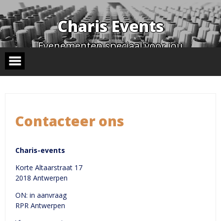
Skip
to
content
Charis Events
Evenementen speciaal voor jou
STAY TUNED
Contacteer ons
Charis-events
Korte Altaarstraat 17
2018 Antwerpen
ON: in aanvraag
RPR Antwerpen