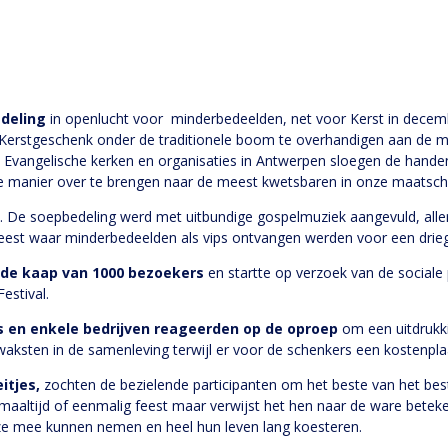
deling
in openlucht voor minderbedeelden, net voor Kerst in decem
 Kerstgeschenk onder de traditionele boom te overhandigen aan de men
e Evangelische kerken en organisaties in Antwerpen sloegen de hand
ge manier over te brengen naar de meest kwetsbaren in onze maatsch
. De soepbedeling werd met uitbundige gospelmuziek aangevuld, allerl
stfeest waar minderbedeelden als vips ontvangen werden voor een dri
ft de kaap van 1000 bezoekers
en startte op verzoek van de sociale 
estival.
ies en enkele bedrijven reageerden op de oproep
om een uitdrukki
zwaksten in de samenleving terwijl er voor de schenkers een kostenpla
itjes,
zochten de bezielende participanten om het beste van het bes
en maaltijd of eenmalig feest maar verwijst het hen naar de ware bete
e ze mee kunnen nemen en heel hun leven lang koesteren.