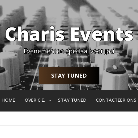
Charis Events
Evenementen speciaal voor jou
STAY TUNED
HOME
OVER C.E.
STAY TUNED
CONTACTEER ONS