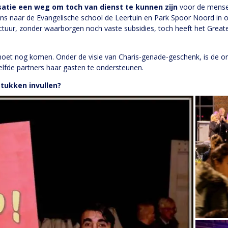
satie een weg om toch van dienst te kunnen zijn
voor de mense
ns naar de Evangelische school de Leertuin en Park Spoor Noord in o
ctuur, zonder waarborgen noch vaste subsidies, toch heeft het Greate
oet nog komen. Onder de visie van Charis-genade-geschenk, is de org
elfde partners haar gasten te ondersteunen.
tukken invullen?