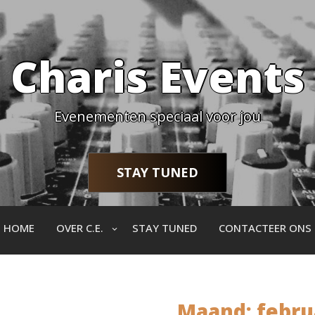
Charis Events
Evenementen speciaal voor jou
STAY TUNED
HOME
OVER C.E.
STAY TUNED
CONTACTEER ONS
Maand:
febru