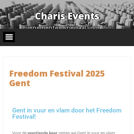
Charis Events
Evenementen speciaal voor jou
STAY TUNED
Freedom Festival 2025
Gent
Gent in vuur en vlam door het Freedom
Festival!
Voor de
veertiende keer
zetten we Gent in vuur en vlam