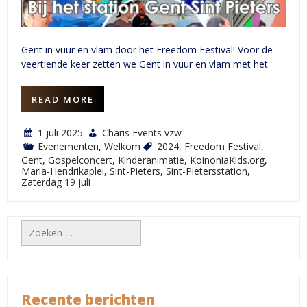
Gent in vuur en vlam door het Freedom Festival! Voor de
veertiende keer zetten we Gent in vuur en vlam met het
READ MORE
1 juli 2025
Charis Events vzw
Evenementen
,
Welkom
2024
,
Freedom Festival
,
Gent
,
Gospelconcert
,
Kinderanimatie
,
KoinoniaKids.org
,
Maria-Hendrikaplei
,
Sint-Pieters
,
Sint-Pietersstation
,
Zaterdag 19 juli
Zoeken
naar:
Recente berichten