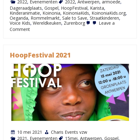
2022
,
Evenementen
2022
,
Antwerpen
,
armoede
,
Dageraadplaats
,
Gospel
,
HoopFestival
,
Karista
,
Kinderanimatie
,
Koinonia
,
KoinoniaKids
,
KoinoniaKids.org
,
Oeganda
,
Rommelmarkt
,
Sale to Save
,
Straatkinderen
,
Voice Kids
,
Wereldkeuken
,
Zurenborg
Leave a
on
Comment
HoopFestival
2022
HoopFestival 2021
10 mei 2021
Charis Events vzw
2021
,
Evenementen
15mei
,
Antwerpen
,
Gospel
,