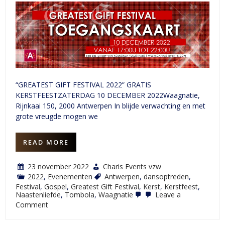
“GREATEST GIFT FESTIVAL 2022” GRATIS
KERSTFEESTZATERDAG 10 DECEMBER 2022Waagnatie,
Rijnkaai 150, 2000 Antwerpen In blijde verwachting en met
grote vreugde mogen we
READ MORE
23 november 2022
Charis Events vzw
2022
,
Evenementen
Antwerpen
,
dansoptreden
,
Festival
,
Gospel
,
Greatest Gift Festival
,
Kerst
,
Kerstfeest
,
Naastenliefde
,
Tombola
,
Waagnatie
Leave a
on
Comment
Greatest
Gift