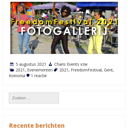
5 augustus 2021
Charis Events vzw
2021
,
Evenementen
2021
,
FreedomFestival
,
Gent
,
op
Koinonia
1 reactie
Fotogallerij
FreedomFestival
2021
Zoeken
naar:
Recente berichten