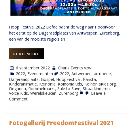
Hoop Festival 2022 Liefde baant de weg naar Hoop!Voor
het eerst op de Dageraadplaats van Antwerpen. Zurenborg,
een van de mooiste regio’s en
READ MORE
6 september 2022
Charis Events vzw
2022
,
Evenementen
2022
,
Antwerpen
,
armoede
,
Dageraadplaats
,
Gospel
,
HoopFestival
,
Karista
,
Kinderanimatie
,
Koinonia
,
KoinoniaKids
,
KoinoniaKids.org
,
Oeganda
,
Rommelmarkt
,
Sale to Save
,
Straatkinderen
,
Voice Kids
,
Wereldkeuken
,
Zurenborg
Leave a
on
Comment
HoopFestival
2022
Fotogallerij FreedomFestival 2021