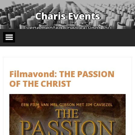
Skip
to
content
Charis Events
Evenementen speciaal voor jou
STAY TUNED
Filmavond: THE PASSION
OF THE CHRIST