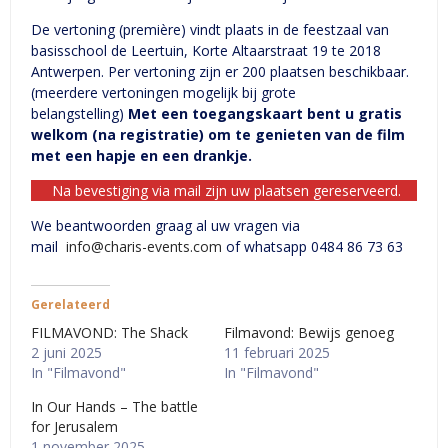
De vertoning (première) vindt plaats in de feestzaal van
basisschool de Leertuin, Korte Altaarstraat 19 te 2018
Antwerpen. Per vertoning zijn er 200 plaatsen beschikbaar.
(meerdere vertoningen mogelijk bij grote
belangstelling)
Met een toegangskaart bent u gratis
welkom (na registratie) om te genieten van de film
met een hapje en een drankje.
Na bevestiging via mail zijn uw plaatsen gereserveerd.
We beantwoorden graag al uw vragen via
mail
info@charis-events.com
of whatsapp 0484 86 73 63
Gerelateerd
FILMAVOND: The Shack
Filmavond: Bewijs genoeg
2 juni 2025
11 februari 2025
In "Filmavond"
In "Filmavond"
In Our Hands – The battle
for Jerusalem
1 november 2025