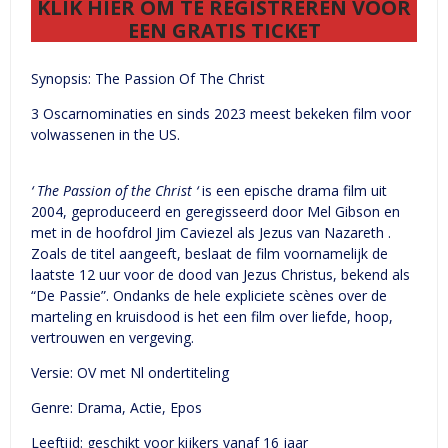
KLIK HIER OM TE REGISTREREN VOOR
EEN GRATIS TICKET
Synopsis: The Passion Of The Christ
3 Oscarnominaties en sinds 2023 meest bekeken film voor
volwassenen in the US.
‘ The Passion of the Christ ‘
is een epische drama film uit
2004, geproduceerd en geregisseerd door Mel Gibson en
met in de hoofdrol Jim Caviezel als Jezus van Nazareth .
Zoals de titel aangeeft, beslaat de film voornamelijk de
laatste 12 uur voor de dood van Jezus Christus, bekend als
“De Passie”. Ondanks de hele expliciete scènes over de
marteling en kruisdood is het een film over liefde, hoop,
vertrouwen en vergeving.
Versie: OV met Nl ondertiteling
Genre: Drama, Actie, Epos
Leeftijd: geschikt voor kijkers vanaf 16 jaar