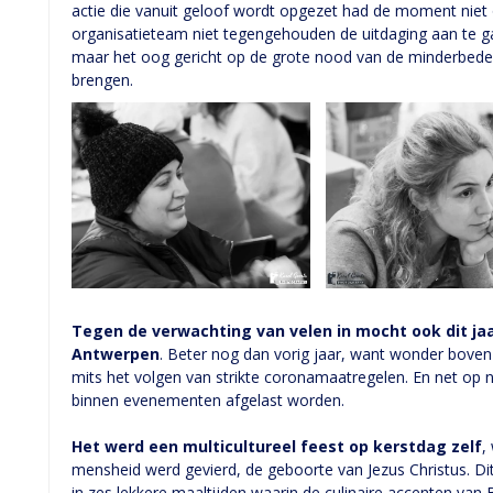
actie die vanuit geloof wordt opgezet had de moment niet 
organisatieteam niet tegengehouden de uitdaging aan te g
maar het oog gericht op de grote nood van de minderbedee
brengen.
Tegen de verwachting van velen in mocht ook dit jaa
Antwerpen
. Beter nog dan vorig jaar, want wonder boven
mits het volgen van strikte coronamaatregelen. En net op 
binnen evenementen afgelast worden.
Het werd een multicultureel feest op kerstdag zelf
,
mensheid werd gevierd, de geboorte van Jezus Christus. Di
in zes lekkere maaltijden waarin de culinaire accenten van B