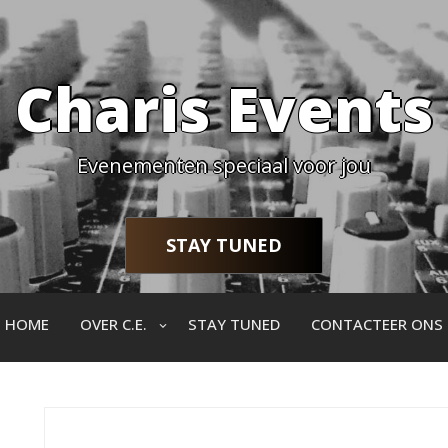
Charis Events
Evenementen speciaal voor jou
STAY TUNED
HOME
OVER C.E.
STAY TUNED
CONTACTEER ONS