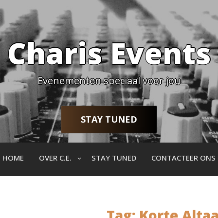
Charis Events
Evenementen speciaal voor jou
STAY TUNED
HOME
OVER C.E.
STAY TUNED
CONTACTEER ONS
Tag:
Korte Altaa