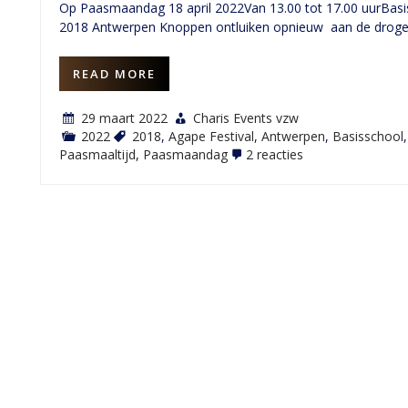
Op Paasmaandag 18 april 2022Van 13.00 tot 17.00 uurBasis
2018 Antwerpen Knoppen ontluiken opnieuw aan de drog
READ MORE
29 maart 2022
Charis Events vzw
2022
2018
,
Agape Festival
,
Antwerpen
,
Basisschool
op
Paasmaaltijd
,
Paasmaandag
2 reacties
AgapeFestival
2022