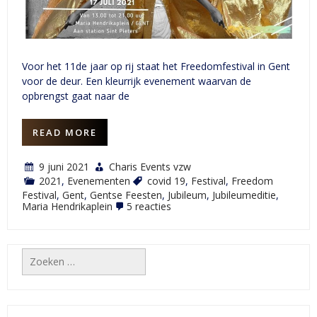
Voor het 11de jaar op rij staat het Freedomfestival in Gent
voor de deur. Een kleurrijk evenement waarvan de
opbrengst gaat naar de
READ MORE
9 juni 2021
Charis Events vzw
2021
,
Evenementen
covid 19
,
Festival
,
Freedom
Festival
,
Gent
,
Gentse Feesten
,
Jubileum
,
Jubileumeditie
,
op
Maria Hendrikaplein
5 reacties
FreedomFestival
2021
–
Gent
Zoeken
naar: