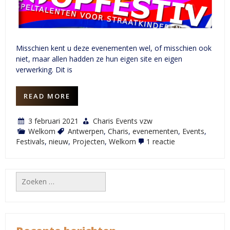
Misschien kent u deze evenementen wel, of misschien ook
niet, maar allen hadden ze hun eigen site en eigen
verwerking. Dit is
READ MORE
3 februari 2021
Charis Events vzw
Welkom
Antwerpen
,
Charis
,
evenementen
,
Events
,
op
Festivals
,
nieuw
,
Projecten
,
Welkom
1 reactie
Welkom
bij
Charis-
Events
Zoeken
naar: