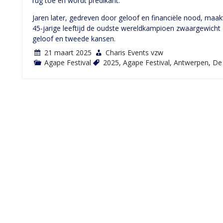
rug toe en wordt predikant.
Jaren later, gedreven door geloof en financiële nood, maa
45-jarige leeftijd de oudste wereldkampioen zwaargewicht 
geloof en tweede kansen.
21 maart 2025
Charis Events vzw
Agape Festival
2025
,
Agape Festival
,
Antwerpen
,
De 