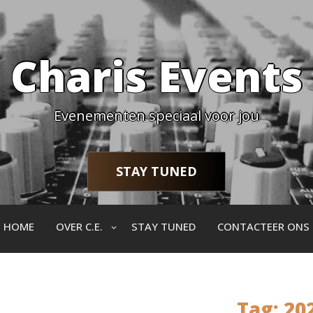
Charis Events
Evenementen speciaal voor jou
STAY TUNED
HOME
OVER C.E.
STAY TUNED
CONTACTEER ONS
Tag:
20