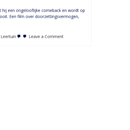
kt hij een ongelooflijke comeback en wordt op
ooit. Een film over doorzettingsvermogen,
on
Leertuin
Leave a Comment
Agape
Festival
2025
Antwerpen