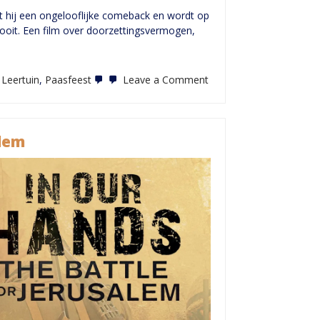
kt hij een ongelooflijke comeback en wordt op
ooit. Een film over doorzettingsvermogen,
on
Leertuin
,
Paasfeest
Leave a Comment
Agape
Festival
2026
Antwerpen
alem