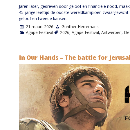
Jaren later, gedreven door geloof en financiële nood, maa
45-jarige leeftijd de oudste wereldkampioen zwaargewicht 
geloof en tweede kansen.
21 maart 2026
Gunther Herremans
Agape Festival
2026
,
Agape Festival
,
Antwerpen
,
De 
In Our Hands – The battle for Jerus