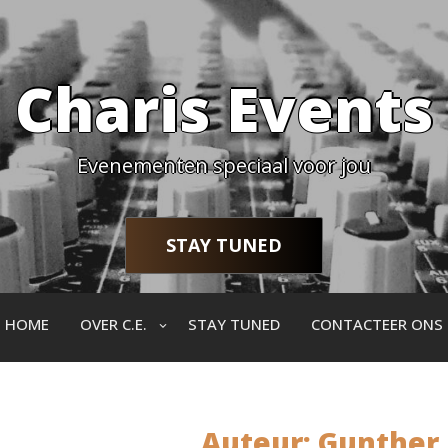
Charis Events
Evenementen speciaal voor jou
STAY TUNED
HOME
OVER C.E.
STAY TUNED
CONTACTEER ONS
Auteur:
Gunther