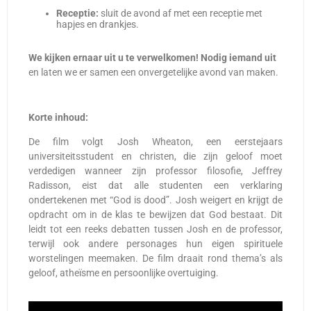
Receptie:
sluit de avond af met een receptie met
hapjes en drankjes.
We kijken ernaar uit u te verwelkomen! Nodig iemand uit
en laten we er samen een onvergetelijke avond van maken.
Korte inhoud:
De film volgt Josh Wheaton, een eerstejaars
universiteitsstudent en christen, die zijn geloof moet
verdedigen wanneer zijn professor filosofie, Jeffrey
Radisson, eist dat alle studenten een verklaring
ondertekenen met “God is dood”. Josh weigert en krijgt de
opdracht om in de klas te bewijzen dat God bestaat. Dit
leidt tot een reeks debatten tussen Josh en de professor,
terwijl ook andere personages hun eigen spirituele
worstelingen meemaken. De film draait rond thema’s als
geloof, atheïsme en persoonlijke overtuiging.