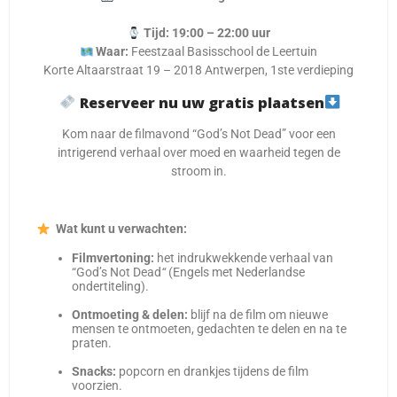
Tijd:
19:00 – 22:00 uur
Waar:
Feestzaal Basisschool de Leertuin
Korte Altaarstraat 19 – 2018 Antwerpen, 1ste verdieping
Reserveer nu uw gratis plaatsen
Kom naar de filmavond “God’s Not Dead” voor een
intrigerend verhaal over moed en waarheid tegen de
stroom in.
Wat kunt u verwachten:
Filmvertoning:
het indrukwekkende verhaal van
“God’s Not Dead
“
(Engels met Nederlandse
ondertiteling).
Ontmoeting & delen:
blijf na de film om nieuwe
mensen te ontmoeten, gedachten te delen en na te
praten.
Snacks:
popcorn en drankjes tijdens de film
voorzien.