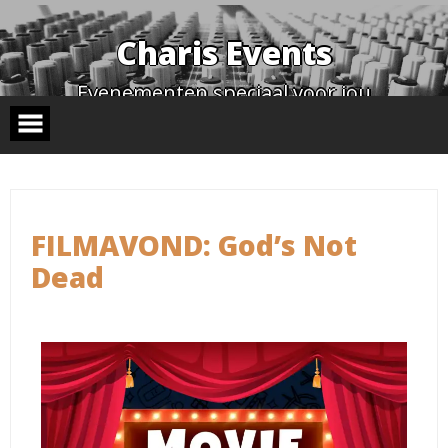
Charis Events
Evenementen speciaal voor jou
STAY TUNED
FILMAVOND: God’s Not
Dead