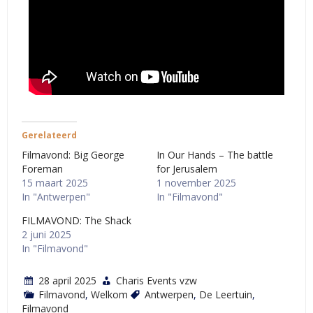
Gerelateerd
Filmavond: Big George
In Our Hands – The battle
Foreman
for Jerusalem
15 maart 2025
1 november 2025
In "Antwerpen"
In "Filmavond"
FILMAVOND: The Shack
2 juni 2025
In "Filmavond"
28 april 2025
Charis Events vzw
Filmavond
,
Welkom
Antwerpen
,
De Leertuin
,
Filmavond