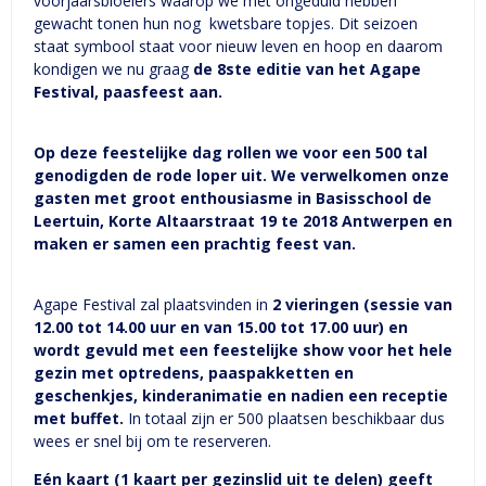
voorjaarsbloeiers waarop we met ongeduld hebben
gewacht tonen hun nog kwetsbare topjes. Dit seizoen
staat symbool staat voor nieuw leven en hoop en daarom
kondigen we nu graag
de 8ste editie van het Agape
Festival, paasfeest aan.
Op deze feestelijke dag rollen we voor een 500 tal
genodigden de rode loper uit. We verwelkomen onze
gasten met groot enthousiasme in Basisschool de
Leertuin, Korte Altaarstraat 19 te 2018 Antwerpen en
maken er samen een prachtig feest van.
Agape Festival zal plaatsvinden in
2 vieringen (sessie van
12.00 tot 14.00 uur en van 15.00 tot 17.00 uur) en
wordt gevuld met een feestelijke show voor het hele
gezin met optredens, paaspakketten en
geschenkjes, kinderanimatie en nadien een receptie
met buffet.
In totaal zijn er 500 plaatsen beschikbaar dus
wees er snel bij om te reserveren.
Eén kaart (1 kaart per gezinslid uit te delen) geeft